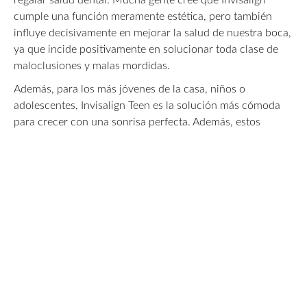
regalar salud dental. Mucha gente cree que Invisalign
cumple una función meramente estética, pero también
influye decisivamente en mejorar la salud de nuestra boca,
ya que incide positivamente en solucionar toda clase de
maloclusiones y malas mordidas.
Además, para los más jóvenes de la casa, niños o
adolescentes, Invisalign Teen es la solución más cómoda
para crecer con una sonrisa perfecta. Además, estos
alineadores cuentan con unos indicadores de control para
comprobar el avance del tratamiento.
Ya lo sabes. ¡
Esta Navidad regala salud dental
! Te
esperamos en CEID Clínicas Dentales para ponernos a tu
entera disposición. ¡No tardes más!
Solicite ahora su consulta gratuita