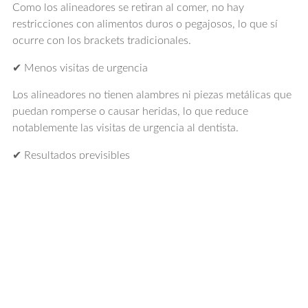
Como los alineadores se retiran al comer, no hay
restricciones con alimentos duros o pegajosos, lo que sí
ocurre con los brackets tradicionales.
✔ Menos visitas de urgencia
Los alineadores no tienen alambres ni piezas metálicas que
puedan romperse o causar heridas, lo que reduce
notablemente las visitas de urgencia al dentista.
✔ Resultados previsibles
Gracias a la tecnología digital, el tratamiento es totalmente
planificado desde el inicio, lo que permite anticipar con
precisión los resultados y acortar los tiempos.
✔ Compatible con la vida adulta
Ya sea por motivos profesionales o sociales, muchos
adultos valoran poder seguir con su día a día sin que su
tratamiento de ortodoncia sea evidente.