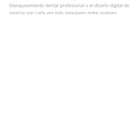
blanqueamiento dental profesional o el diseño digital de
sonrisa son cada vez más populares entre quienes
buscan mejorar su imagen mientras disfrutan de unas
vacaciones.
● Ortodoncia Invisible (Invisalign)
Ofrecemos tratamientos de ortodoncia invisible que
permiten a los pacientes iniciar su tratamiento en
Barcelona y continuar con un seguimiento online desde
su país de origen.
● Rehabilitación Oral Completa
Pacientes que han perdido varias piezas dentales o que
sufren desgaste severo pueden beneficiarse de planes
de tratamiento integrales, coordinados por nuestro
equipo multidisciplinar.
El Proceso Paso a Paso del Turismo Dental
en CEID