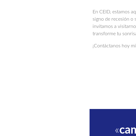
En CEID, estamos aqu
signo de recesión o 
invitamos a visitarn
transforme tu sonris
¡Contáctanos hoy mi
«
ca