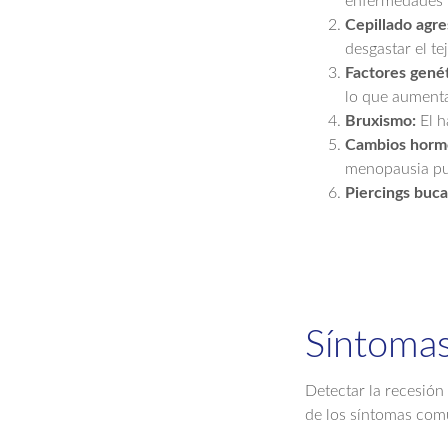
enfermedades 
Cepillado agre
desgastar el te
Factores genét
lo que aumenta
Bruxismo:
El h
Cambios horm
menopausia pue
Piercings buca
Síntomas
Detectar la recesión
de los síntomas com