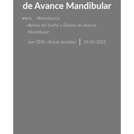
de Avance Mandibular
Estás aquí:
Inicio
Periodoncia
Apnea del Sueño y Férulas de Avance
Mandibular
por
CEID clínicas dentales
26-02-2025