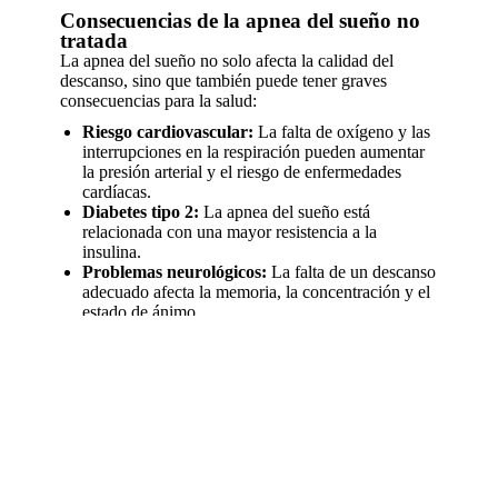
Consecuencias de la apnea del sueño no
tratada
La apnea del sueño no solo afecta la calidad del
descanso, sino que también puede tener graves
consecuencias para la salud:
Riesgo cardiovascular:
La falta de oxígeno y las
interrupciones en la respiración pueden aumentar
la presión arterial y el riesgo de enfermedades
cardíacas.
Diabetes tipo 2:
La apnea del sueño está
relacionada con una mayor resistencia a la
insulina.
Problemas neurológicos:
La falta de un descanso
adecuado afecta la memoria, la concentración y el
estado de ánimo.
Mayor riesgo de accidentes:
La somnolencia
diurna puede aumentar el riesgo de accidentes de
tráfico y laborales.
Afortunadamente, existen tratamientos eficaces para
controlar la apnea del sueño y mejorar la calidad de
vida de los pacientes.
¿Qué son las férulas de avance