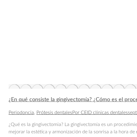
¿En qué consiste la gingivectomía? ¿Cómo es el proc
Periodoncia
,
Prótesis dentales
Por
CEID clínicas dentales
sep
¿Qué es la gingivectomia? La gingivectomía es un procedimie
mejorar la estética y armonización de la sonrisa a la hora de